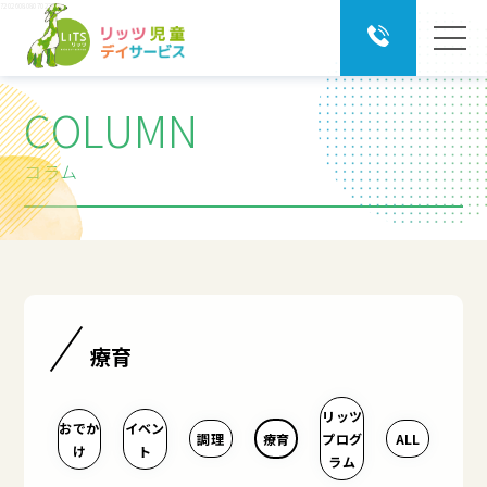
?20260808070222
COLUMN
コラム
療育
リッツ
おでか
イベン
調理
療育
プログ
ALL
け
ト
ラム